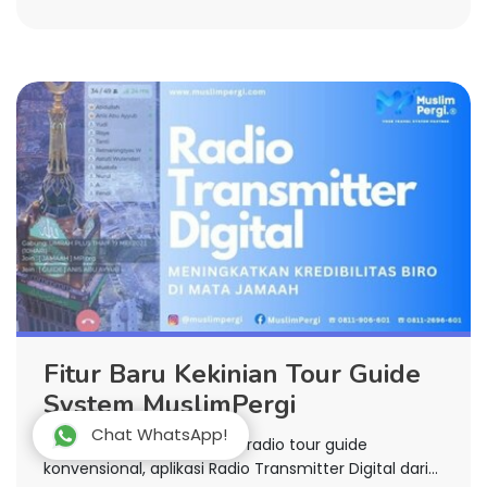
rumah Bani Salamah. Letaknya di tepi jalan menuju
kampus Universitas Madinah di dekat Istana Raja ke
jurusan Wadi Aqiq atau di atas sebuah bukit kecil di
utara Harrah Wabrah, Madinah.
Fitur Baru Kekinian Tour Guide
System MuslimPergi
Chat WhatsApp!
Sebagai pengganti sistem radio tour guide
konvensional, aplikasi Radio Transmitter Digital dari