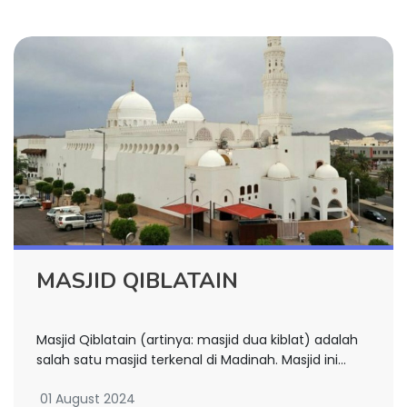
MASJID QIBLATAIN
Masjid Qiblatain (artinya: masjid dua kiblat) adalah
salah satu masjid terkenal di Madinah. Masjid ini
mula-mula dikenal dengan nama Masjid Bani
01 August 2024
Salamah, karena masjid ini dibangun di atas bekas