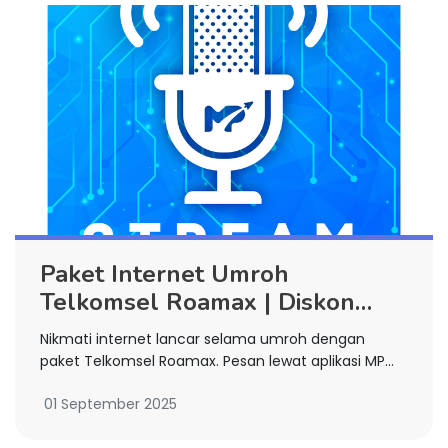
Paket Internet Umroh
Telkomsel Roamax | Diskon
Hingga 10% di MP Stream
Nikmati internet lancar selama umroh dengan
paket Telkomsel Roamax. Pesan lewat aplikasi MP
Stream dan dapatkan diskon hingga 10%. Aktif
01 September 2025
otomatis saat keberangkatan!