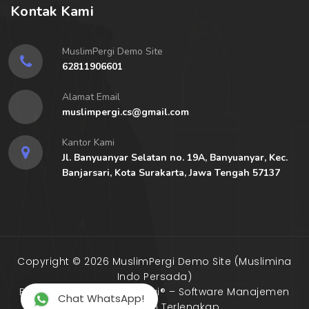
Kontak Kami
MuslimPergi Demo Site
62811906601
Alamat Email
muslimpergi.cs@gmail.com
Kantor Kami
Jl. Banyuanyar Selatan no. 19A, Banyuanyar, Kec.
Banjarsari, Kota Surakarta, Jawa Tengah 57137
Copyright © 2026 MuslimPergi Demo Site (Muslimina
Indo Persada)
Built with
by MuslimPergi® –
Software Manajemen
Chat WhatsApp!
Travel Umrah Terlengkap